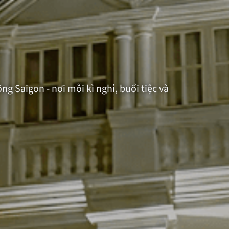
 Saigon - nơi mỗi kì nghỉ, buổi tiệc và