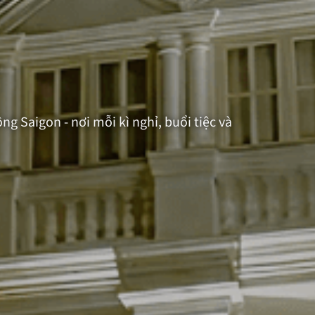
 Saigon - nơi mỗi kì nghỉ, buổi tiệc và