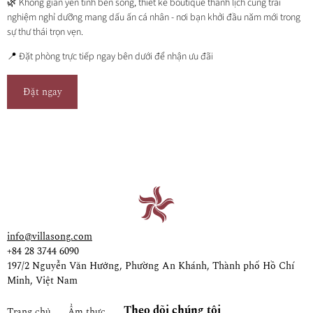
🌿 Không gian yên tĩnh bên sông, thiết kế boutique thanh lịch cùng trải
nghiệm nghỉ dưỡng mang dấu ấn cá nhân - nơi bạn khởi đầu năm mới trong
sự thư thái trọn vẹn.
📍 Đặt phòng trực tiếp ngay bên dưới để nhận ưu đãi
Đặt ngay
info@villasong.com
+84 28 3744 6090
197/2 Nguyễn Văn Hưởng, Phường An Khánh, Thành phố Hồ Chí
Minh, Việt Nam
Theo dõi chúng tôi
Trang chủ
Ẩm thực