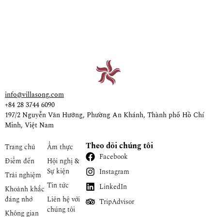
info@villasong.com
+84 28 3744 6090
197/2 Nguyễn Văn Hưởng, Phường An Khánh, Thành phố Hồ Chí
Minh, Việt Nam
Theo dõi chúng tôi
Trang chủ
Ẩm thực
Facebook
Điểm đến
Hội nghị &
Sự kiện
Instagram
Trải nghiệm
Tin tức
LinkedIn
Khoảnh khắc
đáng nhớ
Liên hệ với
TripAdvisor
chúng tôi
Không gian