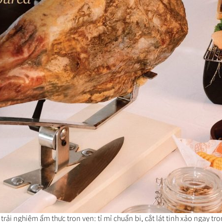
trải nghiệm ẩm thực trọn vẹn: tỉ mỉ chuẩn bị, cắt lát tinh xảo ngay t