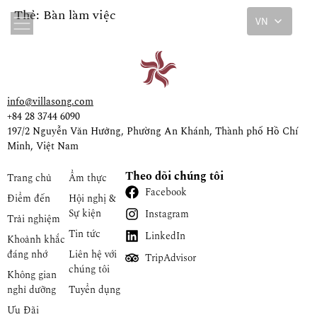
Thẻ:
Bàn làm việc
VN
info@villasong.com
+84 28 3744 6090
197/2 Nguyễn Văn Hưởng, Phường An Khánh, Thành phố Hồ Chí
Minh, Việt Nam
Theo dõi chúng tôi
Trang chủ
Ẩm thực
Facebook
Điểm đến
Hội nghị &
Sự kiện
Instagram
Trải nghiệm
Tin tức
LinkedIn
Khoảnh khắc
đáng nhớ
Liên hệ với
TripAdvisor
chúng tôi
Không gian
nghỉ dưỡng
Tuyển dụng
Ưu Đãi