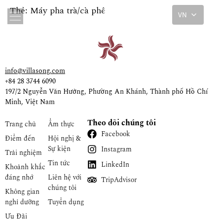
Thẻ:
Máy pha trà/cà phê
VN
info@villasong.com
+84 28 3744 6090
197/2 Nguyễn Văn Hưởng, Phường An Khánh, Thành phố Hồ Chí
Minh, Việt Nam
Theo dõi chúng tôi
Trang chủ
Ẩm thực
Facebook
Điểm đến
Hội nghị &
Sự kiện
Instagram
Trải nghiệm
Tin tức
LinkedIn
Khoảnh khắc
đáng nhớ
Liên hệ với
TripAdvisor
chúng tôi
Không gian
nghỉ dưỡng
Tuyển dụng
Ưu Đãi